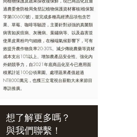
間植物保護及蔬果採收後保鮮，現已商品化且通
過農委會防檢局免登記植物保護資材審核(植保製
字第00600號)，並完成多種高經濟品項包含芒
果、草莓、咖啡等驗證，主要針對頑強的真菌類
病害如炭疽病、灰黴病、葉鏽病等、以及蟲害並
使果皮果粉均勻細緻，在極端氣候影響下，可有
效提升農作物良率20-30%、減少傳統農藥等資材
成本支出10%以上、增加農產品安全性、強化內
外銷競爭力，自2021年底商品化至今已應用面
積累計近100公頃果園、處理蔬果產值超過
NT8000萬元，也獲三立電視台薪動大未來節目
專訪推廣。
想了解更多嗎？
​與我們聯繫！