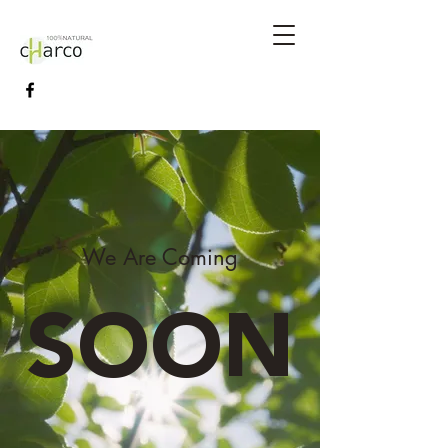
We Are Coming
SOON