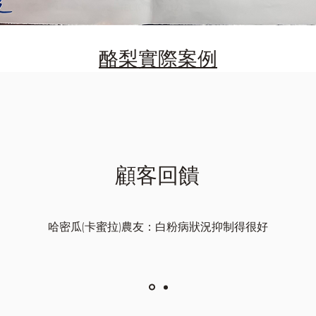
酪梨​實際案例
顧客回饋
哈密瓜(卡蜜拉)農友：白粉病狀況抑制得很好