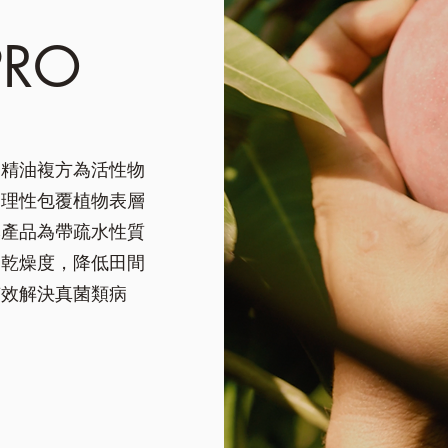
RO
之精油複方為活性物
物理性包覆植物表層
本產品為帶疏水性質
之乾燥度，降低田間
有效解決真菌類病